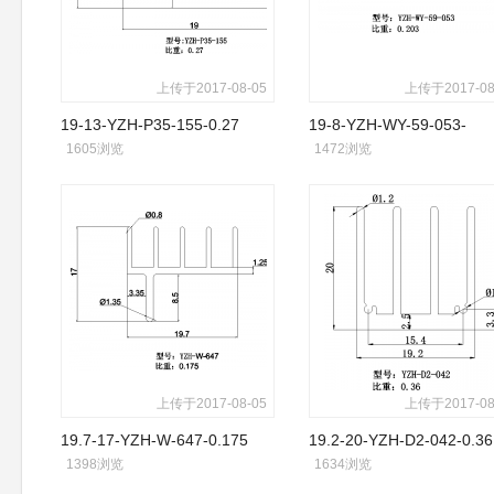
上传于2017-08-05
上传于2017-08
19-13-YZH-P35-155-0.27
19-8-YZH-WY-59-053-
1605浏览
1472浏览
0.203
上传于2017-08-05
上传于2017-08
19.7-17-YZH-W-647-0.175
19.2-20-YZH-D2-042-0.36
1398浏览
1634浏览