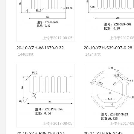
上传于2017-08-05
上传于2017-08
20-10-YZH-W-1679-0.32
20-10-YZH-S39-007-0.28
1446浏览
1424浏览
上传于2017-08-05
上传于2017-08
20-10-YZH-P35-054-0.34
20-14-YZH-KF-3443-